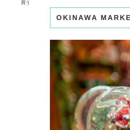
買う
OKINAWA MA