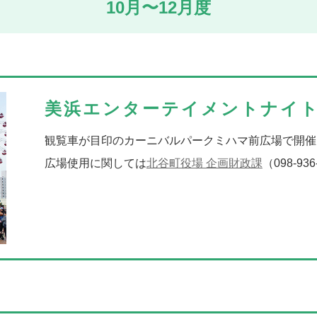
10月〜12月度
観
観
広
広
トナイト（通年）
美浜エンターテイメントナイ
前広場で開催されるライブパフォーマンス。
観覧車が目印のカーニバルパークミハマ前広場で開催
課
（098-936-1234）へお問い合わせ下さい。
広場使用に関しては
北谷町役場 企画財政課
（098-9
北
美