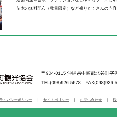
苗木の無料配布（数量限定）など盛りだくさんの内容
11月末から3月中旬）
〒904-0115 沖縄県中頭郡北谷町字美
ションでアメリカンビレッジ周辺が彩られ、11月末から
よりきらびやかにライトアップされます。北谷町観光情報
TEL(098)926-5678 FAX(098)926-
ーチまでの通りや、デポアイランド周辺などそれぞれ趣
楽しみください。
ライバシーポリシー
｜
サイトポリシー
｜
お問い合わせ
｜
観