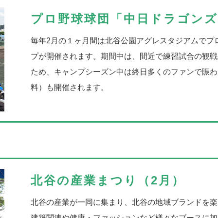
し
ビ
ミハマ（10月）
プロ野球球団「中日ドラゴンズ
ま
ン
のハロウィンイベント。アメリカンカルチャーが溶け込ん
ー
火
毎年2月の１ヶ月間は北谷公園アグレスタジアムでプ
は、県内から思い思いの仮装をした人が集まります。そ
プが開催されます。期間中は、間近で練習試合の観戦
のイベントキャッチフレーズ通り、町全体がハロウィン一
ため、キャンプシーズン中は終日多くのファンで賑わ
料）も開催されます。
エ
沖
口
月）
北谷の産業まつり（2月）
イ
ブ演奏などのステージイベントも行われる食のイベント
サ
北谷の産業が一同に集まり、北谷の地域ブランドを楽
らC-1ちゃたんグルメバトルの歴代受賞店舗の出店など
建築関連や健康・ファッションなど様々なブースに加