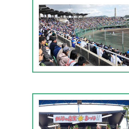
ハロウィンフェスタin
毎年10月31日に開催される県内最大級
だ北谷美浜のアメリカンビレッジ周辺に
の様子はまさに「町全体がステージ! 」
色になるイベントです。
C-1 グルメフェア（10
北谷町内の飲食店が一同に集まり、ライ
です。国際的な北谷町らしく多国籍料理か