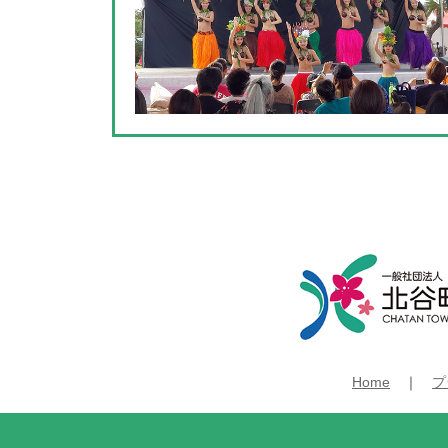
様々な北谷の食をお楽しみください。
美浜イルミネーション（
普段から夜になると幻想的なイルミネー
3月中頃のウインターシーズンになると
センターからイオン北谷、サンセットビ
向を凝らしたロマンチックな町並みをお
Home
｜
プ