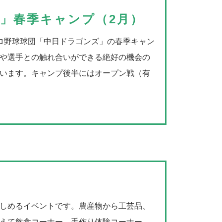
めるよう、こどもハーリー、女子ハーリー、一般ハーリー、強
ーチでヨガ体験からマリンアクテビティ体験なども楽しめ、ス
」春季キャンプ（2月）
なチームで行われます。また、ハーリーだけではなく、お魚つ
トが繰り広げられます。フィナーレには両日花火が打ち上げら
ジイベント、フィナーレには打ち上げ花火もあがり終日楽しめ
の迫力は圧巻です。
ロ野球球団「中日ドラゴンズ」の春季キャン
や選手との触れ合いができる絶好の機会の
います。キャンプ後半にはオープン戦（有
イサーフェスティバル in 北谷（7o
縄の夏の風物詩・エイサーのお祭りです。北谷町内の各青年会
区）、また他市町村のゲスト青年会、子どもエイサーによるダ
サーが披露されます。機敏な動作、テンポのよい太鼓、力強い
ーをお楽しみください。
しめるイベントです。農産物から工芸品、
えて飲食コーナー、手作り体験コーナー、