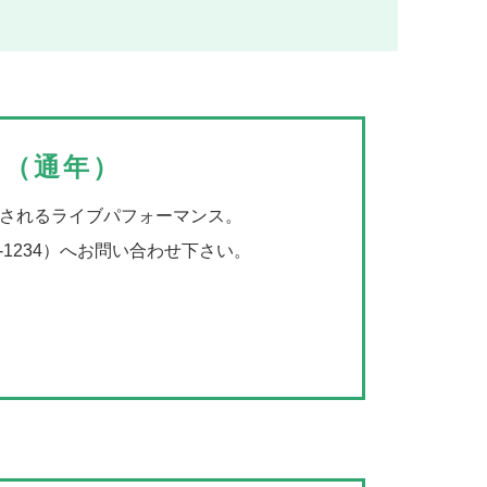
美浜エンターテイメントナイト（通年
美浜エンターテイメントナイト（通年
覧車が目印のカーニバルパークミハマ前広場で開催されるライ
覧車が目印のカーニバルパークミハマ前広場で開催されるライ
場使用に関しては
場使用に関しては
北谷町役場 企画財政課
北谷町役場 企画財政課
（098-936-1234
（098-936-1234
ト（通年）
されるライブパフォーマンス。
36-1234）へお問い合わせ下さい。
北谷ニライハーリー（6月）
シーポートちゃたんカーニバル（7月
谷町漁業協同組合が開催する「北谷ニライハーリー」は、子供
浜のサンセットビーチ周辺で開催される北谷町内最大級の夏の