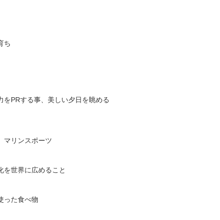
育ち
力をPRする事、美しい夕日を眺める
、マリンスポーツ
化を世界に広めること
使った食べ物