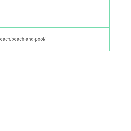
tbeach/beach-and-pool/