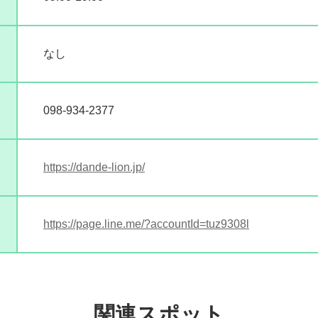
なし
098-934-2377
https://dande-lion.jp/
https://page.line.me/?accountId=tuz9308l
関連スポット