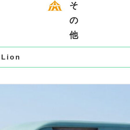
そ
の
他
 Lion