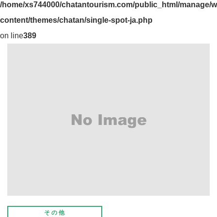
/home/xs744000/chatantourism.com/public_html/manage/w
content/themes/chatan/single-spot-ja.php
on line
389
その他