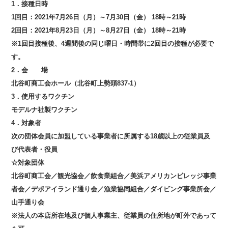
1．接種日時
1回目：2021年7月26日（月）～7月30日（金） 18時～21時
2回目：2021年8月23日（月）～8月27日（金） 18時～21時
※1回目接種後、4週間後の同じ曜日・時間帯に2回目の接種が必要で
す。
2．会 場
北谷町商工会ホール（北谷町上勢頭837-1）
3．使用するワクチン
モデルナ社製ワクチン
4．対象者
次の団体会員に加盟している事業者に所属する18歳以上の従業員及
び代表者・役員
☆対象団体
北谷町商工会／観光協会／飲食業組合／美浜アメリカンビレッジ事業
者会／デポアイランド通り会／漁業協同組合／ダイビング事業所会／
山手通り会
※法人の本店所在地及び個人事業主、従業員の住所地が町外であって