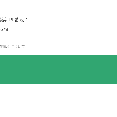
浜 16 番地 2
5679
光協会について
.