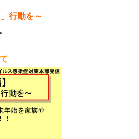
い」行動を～
。
て